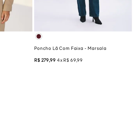
XG
XGG
ADICIONAR À SACOLA
COLA
Poncho Lã Com Faixa - Marsala
R$
279
,
99
4
R$
69
,
99