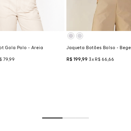
G
XG
XGG
CIONAR À SACOLA
ADICIONAR À SA
t Gola Polo - Areia
Jaqueta Botões Bolso - Bege
$
79
,
99
R$
199
,
99
3
R$
66
,
66