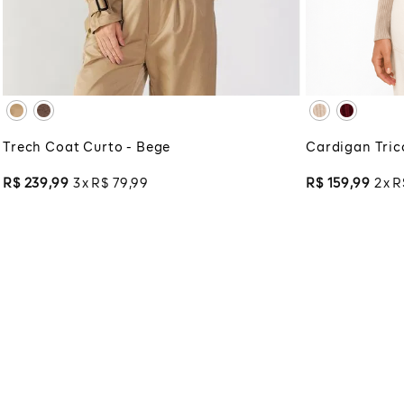
XG
XGG
XG
XG
ADICIONAR À SACOLA
ADI
Trech Coat Curto - Bege
Cardigan Trico
R$
239
,
99
3
R$
79
,
99
R$
159
,
99
2
R