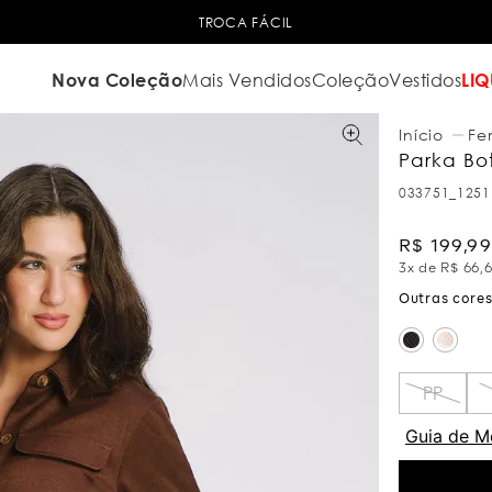
TROCA FÁCIL
Nova Coleção
Mais Vendidos
Coleção
Vestidos
LIQ
Fe
Parka Bo
033751_1251
R$
199
,
99
3
x de
R$
66
,
PP
Guia de M