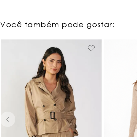
Você também pode gostar:
PP
P
M
G
GG
PP
P