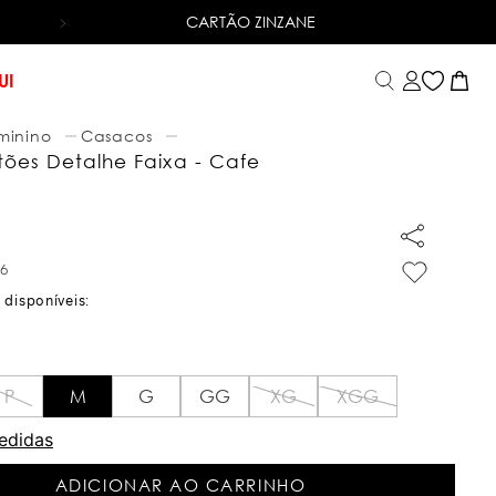
CARTÃO ZINZANE
6X SEM JUROS
NO CARTÃO DE CRÉDITO
UI
minino
Casacos
tões Detalhe Faixa - Cafe
66
P
M
G
GG
XG
XGG
edidas
ADICIONAR AO CARRINHO