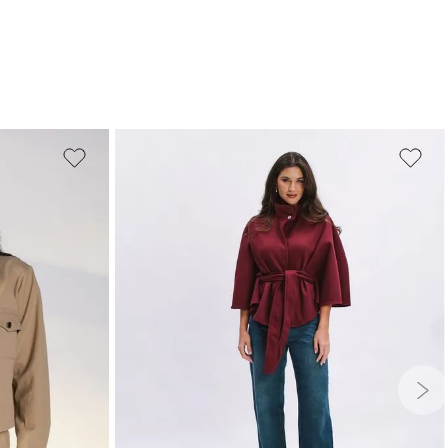
PP
P
M
G
GG
G
GG