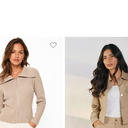
M
G
GG
PP
P
M