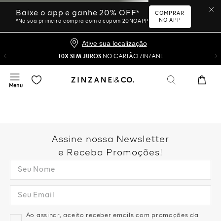
Ative sua localização
10X SEM JUROS
NO CARTÃO ZINZANE
Desculpe, sua busca não
foi encontrada.
Vamos tentar novamente?