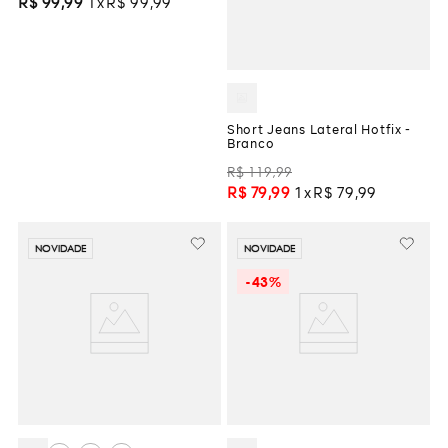
R$
99
,
99
1
R$
99
,
99
Short Jeans Lateral Hotfix -
Branco
R$
119
,
99
R$
79
,
99
1
R$
79
,
99
NOVIDADE
NOVIDADE
-
43%