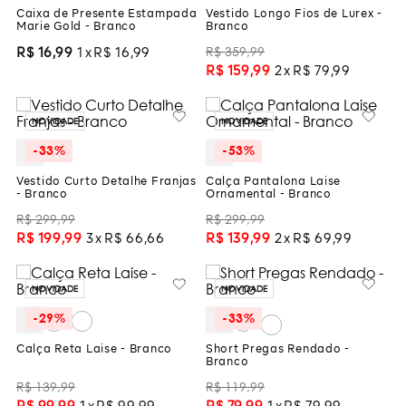
Caixa de Presente Estampada
Vestido Longo Fios de Lurex -
Marie Gold - Branco
Branco
R$
359
,
99
R$
16
,
99
1
R$
16
,
99
R$
159
,
99
2
R$
79
,
99
NOVIDADE
NOVIDADE
-
33%
-
53%
Vestido Curto Detalhe Franjas
Calça Pantalona Laise
- Branco
Ornamental - Branco
R$
299
,
99
R$
299
,
99
R$
199
,
99
3
R$
66
,
66
R$
139
,
99
2
R$
69
,
99
NOVIDADE
NOVIDADE
-
29%
-
33%
Calça Reta Laise - Branco
Short Pregas Rendado -
Branco
R$
139
,
99
R$
119
,
99