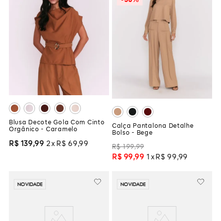
Blusa Decote Gola Com Cinto
Calça Pantalona Detalhe
Orgânico - Caramelo
Bolso - Bege
R$
139
,
99
2
R$
69
,
99
R$
199
,
99
R$
99
,
99
1
R$
99
,
99
NOVIDADE
NOVIDADE