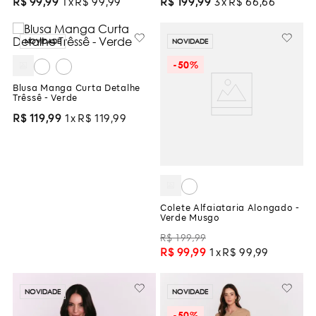
R$
99
,
99
1
R$
99
,
99
R$
199
,
99
3
R$
66
,
66
NOVIDADE
NOVIDADE
-
50%
Blusa Manga Curta Detalhe
Trêssê - Verde
R$
119
,
99
1
R$
119
,
99
Colete Alfaiataria Alongado -
Verde Musgo
R$
199
,
99
R$
99
,
99
1
R$
99
,
99
NOVIDADE
NOVIDADE
-
50%