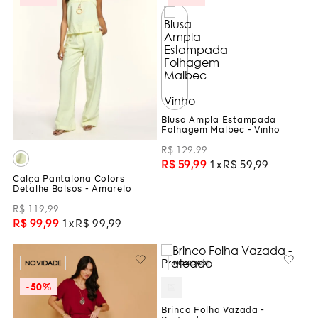
Blusa Ampla Estampada
Folhagem Malbec - Vinho
R$
129
,
99
R$
59
,
99
1
R$
59
,
99
Calça Pantalona Colors
Detalhe Bolsos - Amarelo
R$
119
,
99
R$
99
,
99
1
R$
99
,
99
NOVIDADE
NOVIDADE
-
50%
Brinco Folha Vazada -