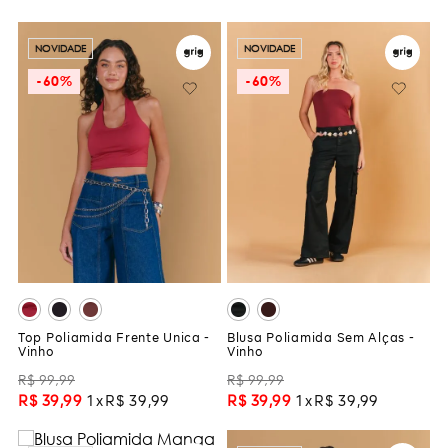
NOVIDADE
NOVIDADE
-
60%
-
60%
Top Poliamida Frente Única -
Blusa Poliamida Sem Alças -
Vinho
Vinho
R$
99
,
99
R$
99
,
99
R$
39
,
99
1
R$
39
,
99
R$
39
,
99
1
R$
39
,
99