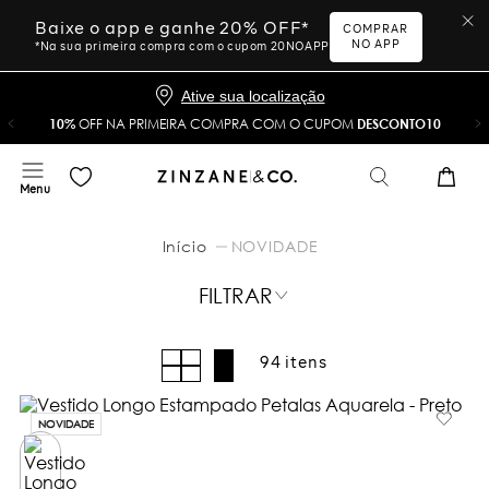
Baixe o app e ganhe 20% OFF*
COMPRAR
NO APP
*Na sua primeira compra com o cupom 20NOAPP
Ative sua localização
10%
OFF NA PRIMEIRA COMPRA COM O CUPOM
DESCONTO10
NOVIDADE
FILTRAR
94
NOVIDADE