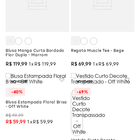
Blusa Manga Curta Bordado
Regata Muscle Tee - Bege
Flor Dupla - Marrom
R$
119
,
99
1
R$
119
,
99
R$
69
,
99
1
R$
69
,
99
NOVIDADE
NOVIDADE
-
40%
-
69%
Blusa Estampada Floral Brisa
- Off White
R$
99
,
99
R$
59
,
99
1
R$
59
,
99