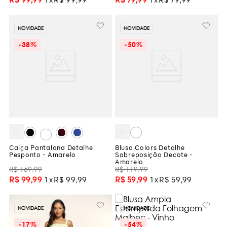
R$
99
,
99
1
R$
99
,
99
R$
79
,
99
1
R$
79
,
99
NOVIDADE
NOVIDADE
-
38%
-
50%
Calça Pantalona Detalhe
Blusa Colors Detalhe
Pesponto - Amarelo
Sobreposição Decote -
Amarelo
R$
159
,
99
R$
119
,
99
R$
99
,
99
1
R$
99
,
99
R$
59
,
99
1
R$
59
,
99
NOVIDADE
NOVIDADE
-
17%
-
54%