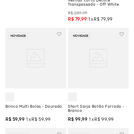
Vestido Curto Decote
Transpassado - Off White
R$
259
,
99
R$
79
,
99
1
R$
79
,
99
NOVIDADE
NOVIDADE
Brinco Multi Bolas - Dourado
Short Sarja Botão Forrado -
Branco
R$
59
,
99
1
R$
59
,
99
R$
99
,
99
1
R$
99
,
99