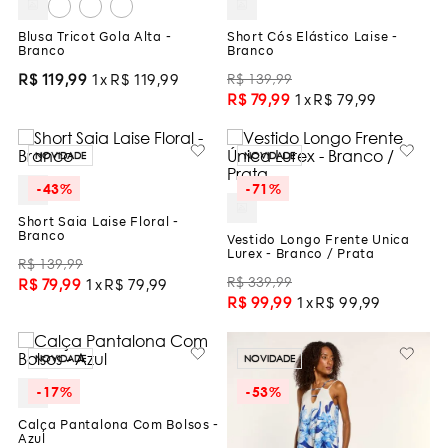
Blusa Tricot Gola Alta -
Short Cós Elástico Laise -
Branco
Branco
R$
139
,
99
R$
119
,
99
1
R$
119
,
99
R$
79
,
99
1
R$
79
,
99
NOVIDADE
NOVIDADE
-
43%
-
71%
Short Saia Laise Floral -
Branco
Vestido Longo Frente Única
Lurex - Branco / Prata
R$
139
,
99
R$
339
,
99
R$
79
,
99
1
R$
79
,
99
R$
99
,
99
1
R$
99
,
99
NOVIDADE
NOVIDADE
-
17%
-
53%
Calça Pantalona Com Bolsos -
Azul