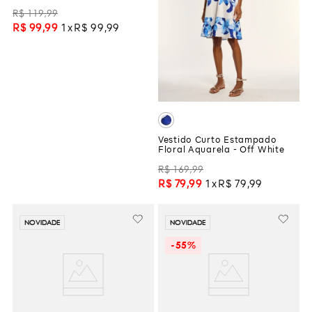
R$
119
,
99
R$
99
,
99
1
R$
99
,
99
Vestido Curto Estampado
Floral Aquarela - Off White
R$
169
,
99
R$
79
,
99
1
R$
79
,
99
NOVIDADE
NOVIDADE
-
55%