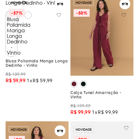
NOVIDADE
NOVIDADE
-
57%
-
50%
Blusa Poliamida Manga Longa
Dedinho - Vinho
R$
139
,
99
R$
59
,
99
1
R$
59
,
99
Calça Tunel Amarração -
Vinho
R$
199
,
99
R$
99
,
99
1
R$
99
,
99
NOVIDADE
NOVIDADE