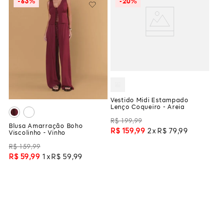
-
63%
-
20%
Vestido Midi Estampado
Lenço Coqueiro - Areia
R$
199
,
99
Blusa Amarração Boho
R$
159
,
99
2
R$
79
,
99
Viscolinho - Vinho
R$
159
,
99
R$
59
,
99
1
R$
59
,
99