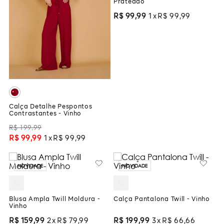
Prateado
R$
99
,
99
1
R$
99
,
99
Calça Detalhe Pespontos
Contrastantes - Vinho
R$
199
,
99
R$
99
,
99
1
R$
99
,
99
NOVIDADE
NOVIDADE
Blusa Ampla Twill Moldura -
Calça Pantalona Twill - Vinho
Vinho
R$
159
,
99
2
R$
79
,
99
R$
199
,
99
3
R$
66
,
66