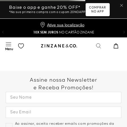
Ative sua localização
10X SEM JUROS
NO CARTÃO ZINZANE
Desculpe, sua busca não
foi encontrada.
Vamos tentar novamente?