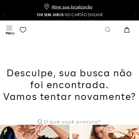
Baixe o app e ganhe 20% OFF*
COMPRAR
NO APP
*Na sua primeira compra com o cupom 20NOAPP
Ative sua localização
10X SEM JUROS
NO CARTÃO ZINZANE
Desculpe, sua busca não
foi encontrada.
Vamos tentar novamente?