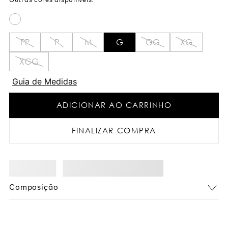
PP
P
M
G
GG
XG
XGG
Guia de Medidas
ADICIONAR AO CARRINHO
FINALIZAR COMPRA
Composição