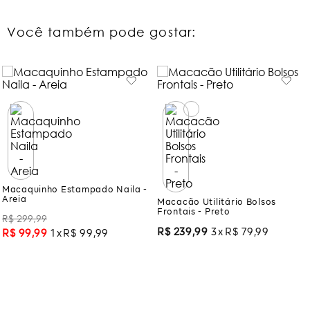
Você também pode gostar:
Macaquinho Estampado Naila -
Macacão Utilitário Bolsos
Areia
Frontais - Preto
R$
299
,
99
R$
239
,
99
3
R$
79
,
99
R$
99
,
99
1
R$
99
,
99