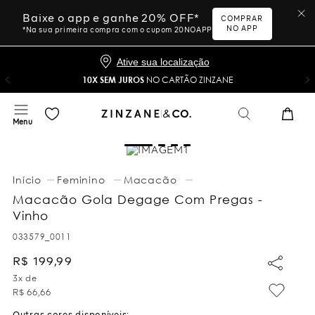
Baixe o app e ganhe 20% OFF*
COMPRAR
NO APP
*Na sua primeira compra com o cupom 20NOAPP
Ative sua localização
10X SEM JUROS
NO CARTÃO ZINZANE
Feminino
Macacão
Macacão Gola Degage Com Pregas -
Vinho
033579_0011
R$
199
,
99
3
x de
R$
66
,
66