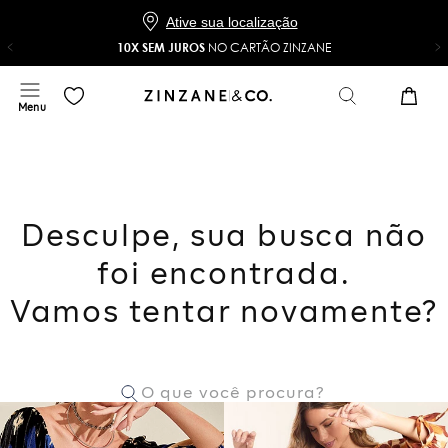
Baixe o app e ganhe 20% OFF*
COMPRAR
NO APP
*Na sua primeira compra com o cupom 20NOAPP
Ative sua localização
10X SEM JUROS
NO CARTÃO ZINZANE
Desculpe, sua busca não
foi encontrada.
Vamos tentar novamente?