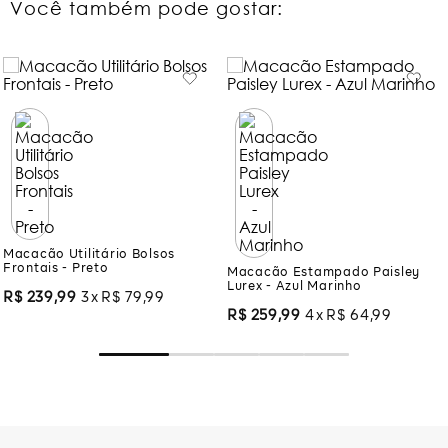
Você também pode gostar:
Macacão Utilitário Bolsos
Frontais - Preto
Macacão Estampado Paisley
Lurex - Azul Marinho
R$
239
,
99
3
R$
79
,
99
R$
259
,
99
4
R$
64
,
99