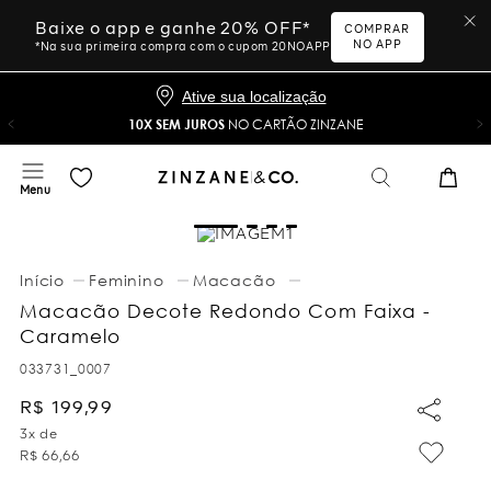
Baixe o app e ganhe 20% OFF*
COMPRAR
NO APP
*Na sua primeira compra com o cupom 20NOAPP
Ative sua localização
10X SEM JUROS
NO CARTÃO ZINZANE
Feminino
Macacão
Macacão Decote Redondo Com Faixa -
Caramelo
033731_0007
R$
199
,
99
3
x de
R$
66
,
66