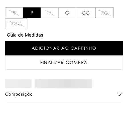
PP
P
M
G
GG
XG
XGG
Guia de Medidas
ADICIONAR AO CARRINHO
FINALIZAR COMPRA
Composição