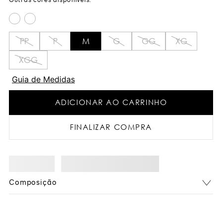
PP
P
M
G
GG
XG
XGG
Guia de Medidas
ADICIONAR AO CARRINHO
FINALIZAR COMPRA
Composição