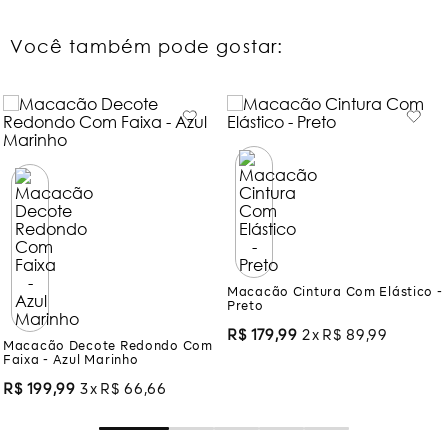
Você também pode gostar:
Macacão Cintura Com Elástico -
Preto
R$
179
,
99
2
R$
89
,
99
Macacão Decote Redondo Com
Faixa - Azul Marinho
R$
199
,
99
3
R$
66
,
66