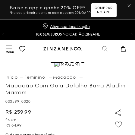
Baixe o app e ganhe 20% OFF*
COMPRAR
NO APP
*Na sua primeira compra com o cupom 20NOAPP
Ative sua localização
10X SEM JUROS
NO CARTÃO ZINZANE
Feminino
Macacão
Macacão Com Gola Detalhe Barra Aladim -
Marrom
033599_0020
R$
259
,
99
4
x de
R$
64
,
99