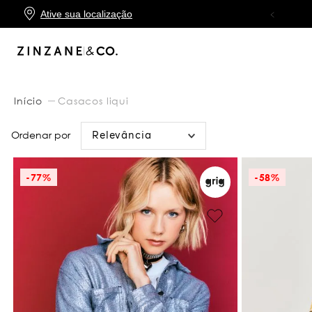
Ative sua localização
10X SEM JUROS
NO CARTÃO ZINZANE
Casacos liqui
Relevância
-
77%
-
58%