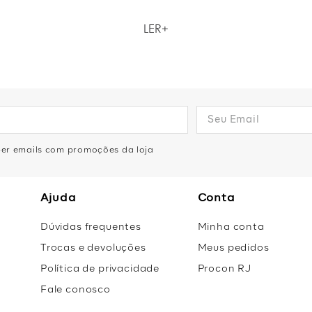
nfortáveis e versáteis? Na loja da Zinzane você pode ter isso e mui
LER
críveis. Aproveite para garantir looks perfeitos para diferentes 
olhada nos detalhes das nossas peças queridinhas!.
eber emails com promoções da loja
Ajuda
Conta
Dúvidas frequentes
Minha conta
Trocas e devoluções
Meus pedidos
Política de privacidade
Procon RJ
Fale conosco