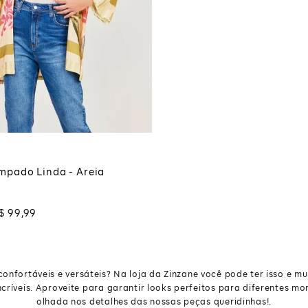
G
CIONAR À SACOLA
mpado Linda - Areia
$
99
,
99
nfortáveis e versáteis? Na loja da Zinzane você pode ter isso e mui
críveis. Aproveite para garantir looks perfeitos para diferentes 
olhada nos detalhes das nossas peças queridinhas!.