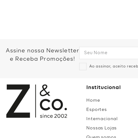
Como não amar um closet repleto de roupas femininas lindas, co
femininas mais procuradas e desejadas, além de acessórios in
Assine nossa Newsletter
e Receba Promoções!
Ao assinar, aceito rec
Institucional
Home
Esportes
Internacional
Nossas Lojas
Quem somos