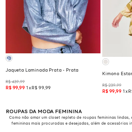
PP
P
ADICIONAR À SACOLA
ADI
Jaqueta Laminada Prata - Prata
Kimono Esta
R$
439
,
99
R$
239
,
99
R$
99
,
99
1
R$
99
,
99
R$
99
,
99
1
R
ROUPAS DA MODA FEMININA
Como não amar um closet repleto de roupas femininas lindas, co
femininas mais procuradas e desejadas, além de acessórios in