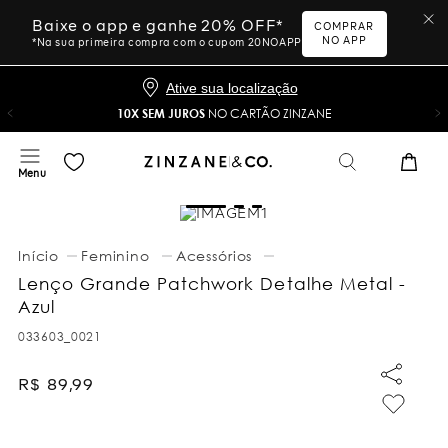
Baixe o app e ganhe 20% OFF*
COMPRAR
NO APP
*Na sua primeira compra com o cupom 20NOAPP
Ative sua localização
10X SEM JUROS
NO CARTÃO ZINZANE
Feminino
Acessórios
Lenço Grande Patchwork Detalhe Metal -
Azul
033603_0021
R$
89
,
99