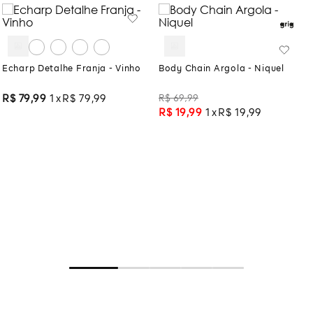
Echarp Detalhe Franja - Vinho
Body Chain Argola - Niquel
R$
69
,
99
R$
79
,
99
1
R$
79
,
99
R$
19
,
99
1
R$
19
,
99