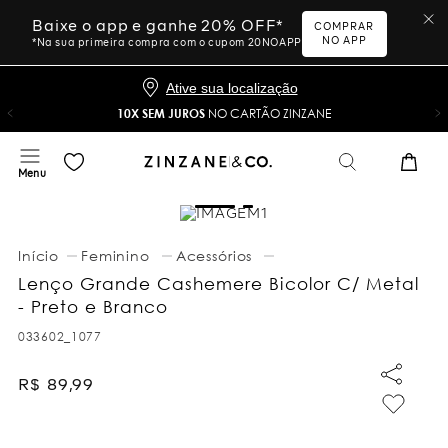
Baixe o app e ganhe 20% OFF*
COMPRAR
NO APP
*Na sua primeira compra com o cupom 20NOAPP
Ative sua localização
10X SEM JUROS
NO CARTÃO ZINZANE
Feminino
Acessórios
Lenço Grande Cashemere Bicolor C/ Metal
- Preto e Branco
033602_1077
R$
89
,
99