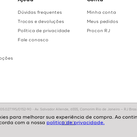
Ajuda
Conta
Dúvidas frequentes
Minha conta
Trocas e devoluções
Meus pedidos
Política de privacidade
Procon RJ
Fale conosco
oções
r
.027.195/0152-90 - Av. Salvador Allende, 6555, Camorim Rio de Janeiro – RJ Brasil
politíca de privacidade.
TOPO