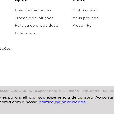
Ajuda
Conta
Dúvidas frequentes
Minha conta
Trocas e devoluções
Meus pedidos
Política de privacidade
Procon RJ
Fale conosco
oções
r
.027.195/0152-90 - Av. Salvador Allende, 6555, Camorim Rio de Janeiro – RJ Brasil
politíca de privacidade.
TOPO