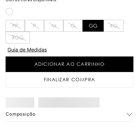
PP
P
M
G
GG
XG
XGG
Guia de Medidas
ADICIONAR AO CARRINHO
FINALIZAR COMPRA
Composição