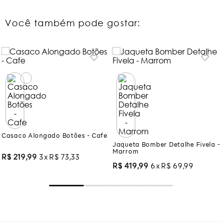
Você também pode gostar:
Casaco Alongado Botões - Cafe
Jaqueta Bomber Detalhe Fivela -
Marrom
R$
219
,
99
3
R$
73
,
33
R$
419
,
99
6
R$
69
,
99