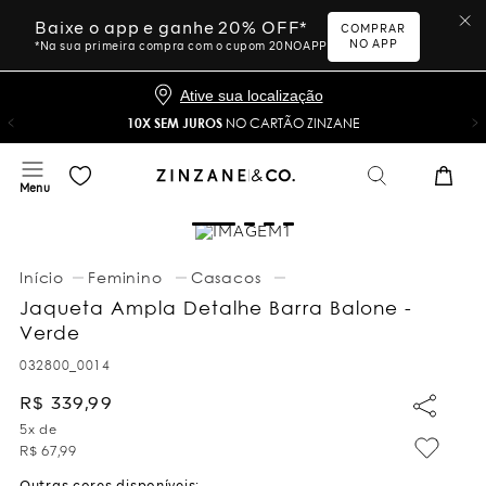
Baixe o app e ganhe 20% OFF*
COMPRAR
NO APP
*Na sua primeira compra com o cupom 20NOAPP
Ative sua localização
10X SEM JUROS
NO CARTÃO ZINZANE
Feminino
Casacos
Jaqueta Ampla Detalhe Barra Balone -
Verde
032800_0014
R$
339
,
99
5
x de
R$
67
,
99