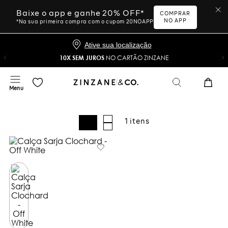
Baixe o app e ganhe 20% OFF*
COMPRAR
NO APP
*Na sua primeira compra com o cupom 20NOAPP
Ative sua localização
10X SEM JUROS
NO CARTÃO ZINZANE
1