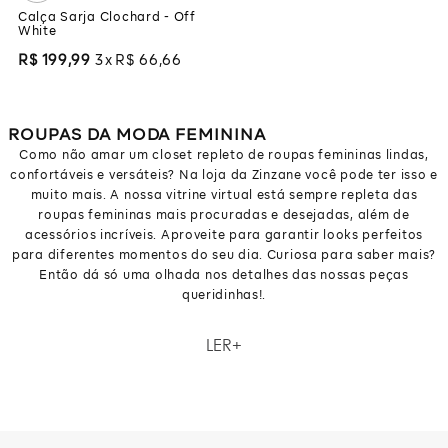
Calça Sarja Clochard - Off
White
R$
199
,
99
3
R$
66
,
66
ROUPAS DA MODA FEMININA
Como não amar um closet repleto de roupas femininas lindas,
confortáveis e versáteis? Na loja da Zinzane você pode ter isso e
muito mais. A nossa vitrine virtual está sempre repleta das
roupas femininas mais procuradas e desejadas, além de
acessórios incríveis. Aproveite para garantir looks perfeitos
para diferentes momentos do seu dia. Curiosa para saber mais?
Então dá só uma olhada nos detalhes das nossas peças
queridinhas!.
Como não amar um closet repleto de roupas femininas lindas,
LER
confortáveis e versáteis? Na loja da Zinzane você pode ter isso e
muito mais. A nossa vitrine virtual está sempre repleta das
roupas femininas mais procuradas e desejadas, além de
acessórios incríveis. Aproveite para garantir looks perfeitos
para diferentes momentos do seu dia. Curiosa para saber mais?