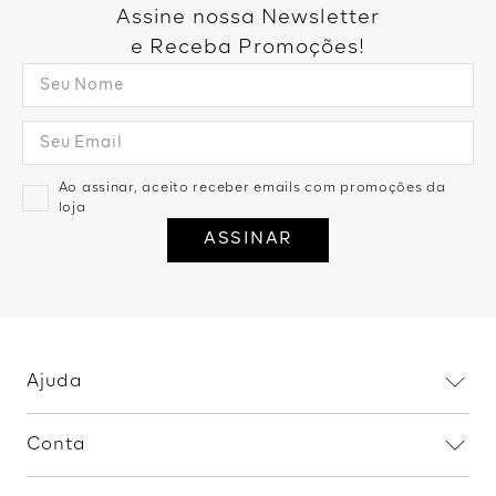
Então dá só uma olhada nos detalhes das nossas peças
Assine nossa Newsletter
queridinhas!.
e Receba Promoções!
Ao assinar, aceito receber emails com promoções da
loja
ASSINAR
Ajuda
Dúvidas frequentes
Conta
Trocas e devoluções
Minha conta
Política de privacidade