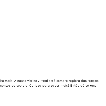
to mais. A nossa vitrine virtual está sempre repleta das roupas
momentos do seu dia. Curiosa para saber mais? Então dá só uma
to mais. A nossa vitrine virtual está sempre repleta das roupas
momentos do seu dia. Curiosa para saber mais? Então dá só uma