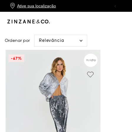
Ative sua localização
10X SEM JUROS
NO CARTÃO ZINZANE
Relevância
-
67%