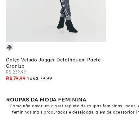
P
G
ADICIONAR À SACOLA
Calça Veludo Jogger Detalhes em Paetê -
Granizo
R$
239
,
99
R$
79
,
99
1
R$
79
,
99
ROUPAS DA MODA FEMININA
Como não amar um closet repleto de roupas femininas lindas, co
femininas mais procuradas e desejadas, além de acessórios in
Como não amar um closet repleto de roupas femininas lindas, co
femininas mais procuradas e desejadas, além de acessórios in