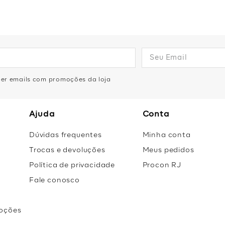
olhada nos detalhes das nossas peças queridinhas!.
eber emails com promoções da loja
Ajuda
Conta
Dúvidas frequentes
Minha conta
Trocas e devoluções
Meus pedidos
Política de privacidade
Procon RJ
Fale conosco
oções