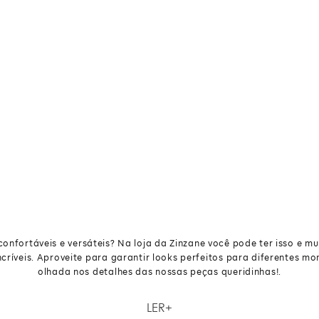
nfortáveis e versáteis? Na loja da Zinzane você pode ter isso e mui
críveis. Aproveite para garantir looks perfeitos para diferentes 
olhada nos detalhes das nossas peças queridinhas!.
nfortáveis e versáteis? Na loja da Zinzane você pode ter isso e mui
LER
críveis. Aproveite para garantir looks perfeitos para diferentes 