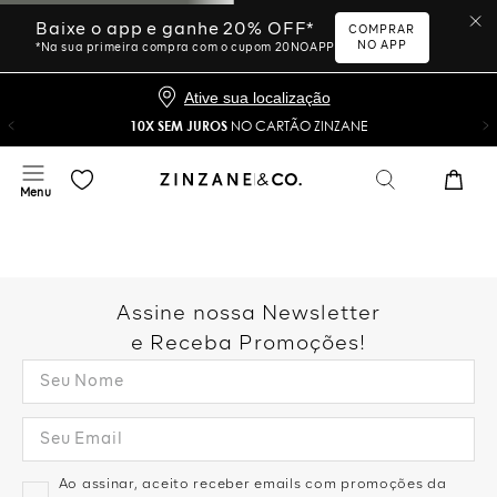
Ative sua localização
10X SEM JUROS
NO CARTÃO ZINZANE
Desculpe, sua busca não
foi encontrada.
Vamos tentar novamente?