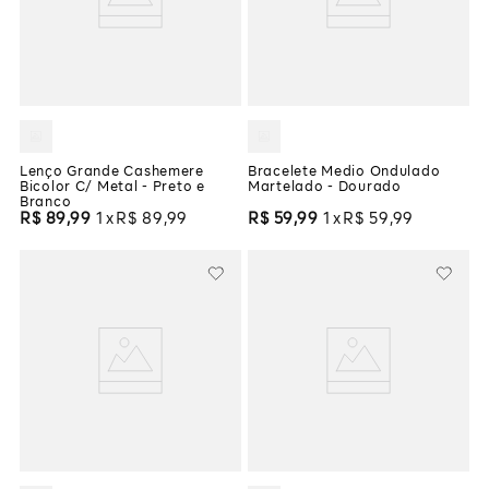
Lenço Grande Cashemere
Bracelete Medio Ondulado
Bicolor C/ Metal - Preto e
Martelado - Dourado
Branco
R$
89
,
99
1
R$
89
,
99
R$
59
,
99
1
R$
59
,
99