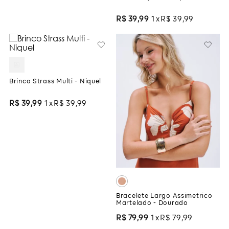
R$
39
,
99
1
R$
39
,
99
Brinco Strass Multi - Niquel
R$
39
,
99
1
R$
39
,
99
Bracelete Largo Assimetrico
Martelado - Dourado
R$
79
,
99
1
R$
79
,
99