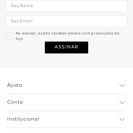
Ao assinar, aceito receber emails com promoções da
loja
ASSINAR
Ajuda
Dúvidas frequentes
Conta
Trocas e devoluções
Minha conta
Política de privacidade
Institucional
Meus pedidos
Fale conosco
Home
Procon RJ