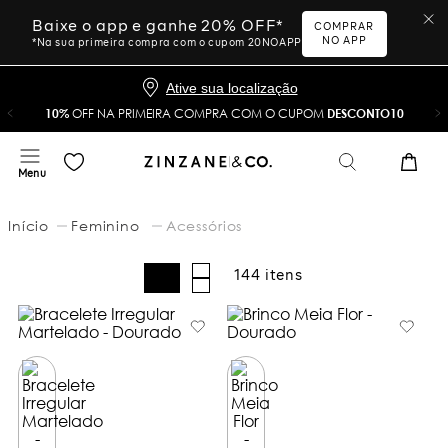
Baixe o app e ganhe 20% OFF*
COMPRAR
NO APP
*Na sua primeira compra com o cupom 20NOAPP
Ative sua localização
10%
OFF NA PRIMEIRA COMPRA COM O CUPOM
DESCONTO10
Feminino
Acessórios
144