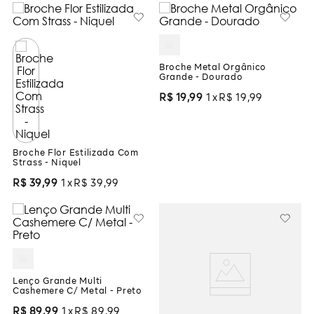
Broche Metal Orgânico
Grande - Dourado
R$
19
,
99
1
R$
19
,
99
Broche Flor Estilizada Com
Strass - Niquel
R$
39
,
99
1
R$
39
,
99
Lenço Grande Multi
Cashemere C/ Metal - Preto
R$
89
,
99
1
R$
89
,
99