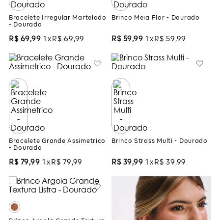
Bracelete Irregular Martelado
Brinco Meia Flor - Dourado
- Dourado
R$
69
,
99
1
R$
69
,
99
R$
59
,
99
1
R$
59
,
99
Bracelete Grande Assimetrico
Brinco Strass Multi - Dourado
- Dourado
R$
79
,
99
1
R$
79
,
99
R$
39
,
99
1
R$
39
,
99