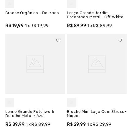
Broche Orgânico - Dourado
Lenço Grande Jardim
Encantado Metal - Off White
R$
19
,
99
1
R$
19
,
99
R$
89
,
99
1
R$
89
,
99
Lenço Grande Patchwork
Broche Mini Laço Com Strass -
Detalhe Metal - Azul
Niquel
R$
89
,
99
1
R$
89
,
99
R$
29
,
99
1
R$
29
,
99