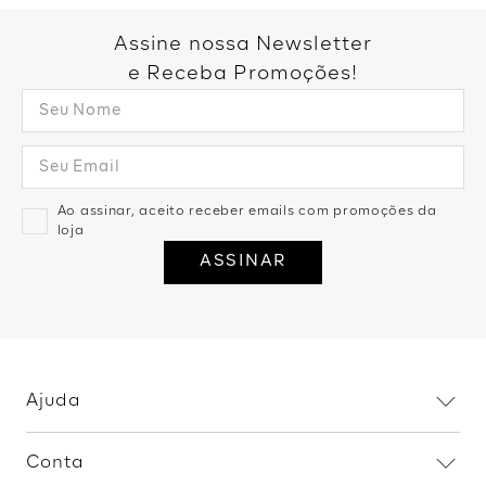
para diferentes momentos do seu dia. Curiosa para saber mais?
Então dá só uma olhada nos detalhes das nossas peças
Assine nossa Newsletter
queridinhas!.
e Receba Promoções!
Ao assinar, aceito receber emails com promoções da
loja
ASSINAR
Ajuda
Dúvidas frequentes
Conta
Trocas e devoluções