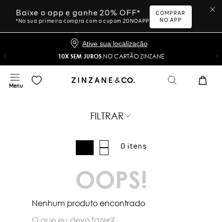
Baixe o app e ganhe 20% OFF*
COMPRAR
NO APP
*Na sua primeira compra com o cupom 20NOAPP
Ative sua localização
10X SEM JUROS
NO CARTÃO ZINZANE
FILTRAR
0
OOPS!
Nenhum produto encontrado
O que eu devo fazer?