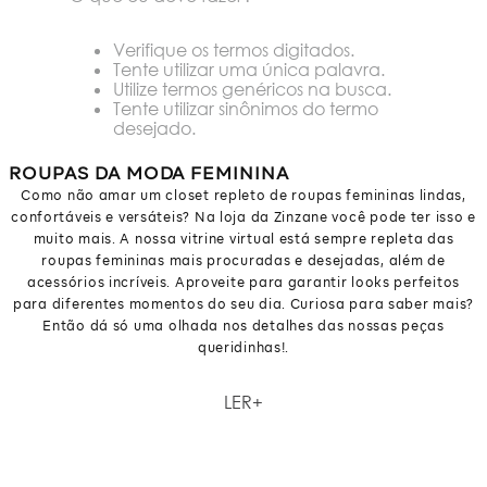
Verifique os termos digitados.
Tente utilizar uma única palavra.
Utilize termos genéricos na busca.
Tente utilizar sinônimos do termo
desejado.
ROUPAS DA MODA FEMININA
Como não amar um closet repleto de roupas femininas lindas,
confortáveis e versáteis? Na loja da Zinzane você pode ter isso e
muito mais. A nossa vitrine virtual está sempre repleta das
roupas femininas mais procuradas e desejadas, além de
acessórios incríveis. Aproveite para garantir looks perfeitos
para diferentes momentos do seu dia. Curiosa para saber mais?
Então dá só uma olhada nos detalhes das nossas peças
queridinhas!.
Como não amar um closet repleto de roupas femininas lindas,
LER
confortáveis e versáteis? Na loja da Zinzane você pode ter isso e
muito mais. A nossa vitrine virtual está sempre repleta das
roupas femininas mais procuradas e desejadas, além de
acessórios incríveis. Aproveite para garantir looks perfeitos