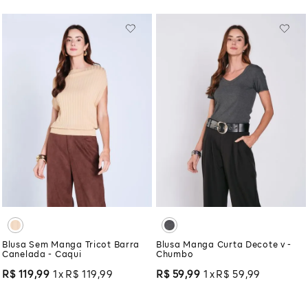
Blusa Sem Manga Tricot Barra
Blusa Manga Curta Decote v -
Canelada - Caqui
Chumbo
R$
119
,
99
1
R$
119
,
99
R$
59
,
99
1
R$
59
,
99