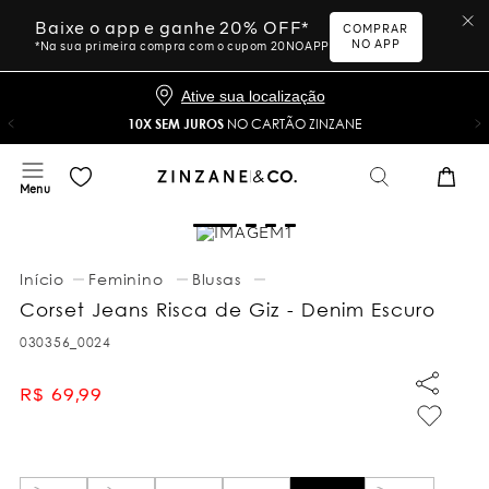
Baixe o app e ganhe 20% OFF*
COMPRAR
NO APP
*Na sua primeira compra com o cupom 20NOAPP
Ative sua localização
10X SEM JUROS
NO CARTÃO ZINZANE
Feminino
Blusas
Corset Jeans Risca de Giz - Denim Escuro
030356_0024
R$
69
,
99