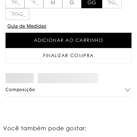
PP
P
M
G
GG
XG
XGG
Guia de Medidas
ADICIONAR AO CARRINHO
FINALIZAR COMPRA
Composição
Você também pode gostar: