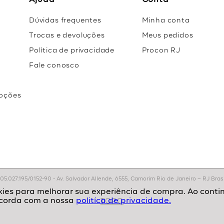
Ajuda
Conta
Dúvidas frequentes
Minha conta
Trocas e devoluções
Meus pedidos
Política de privacidade
Procon RJ
Fale conosco
oções
r
.027.195/0152-90 - Av. Salvador Allende, 6555, Camorim Rio de Janeiro – RJ Brasil
politíca de privacidade.
TOPO