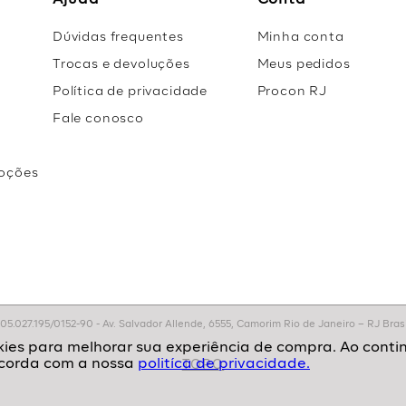
Ajuda
Conta
Dúvidas frequentes
Minha conta
Trocas e devoluções
Meus pedidos
Política de privacidade
Procon RJ
Fale conosco
oções
r
.027.195/0152-90 - Av. Salvador Allende, 6555, Camorim Rio de Janeiro – RJ Brasil
politíca de privacidade.
TOPO