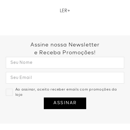
Como não amar um closet repleto de roupas femininas lindas,
LER
confortáveis e versáteis? Na loja da Zinzane você pode ter isso e
muito mais. A nossa vitrine virtual está sempre repleta das
roupas femininas mais procuradas e desejadas, além de
acessórios incríveis. Aproveite para garantir looks perfeitos
para diferentes momentos do seu dia. Curiosa para saber mais?
Então dá só uma olhada nos detalhes das nossas peças
Assine nossa Newsletter
queridinhas!.
e Receba Promoções!
Ao assinar, aceito receber emails com promoções da
loja
ASSINAR