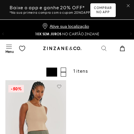
Baixe o app e ganhe 20% OFF*
COMPRAR
NO APP
*Na sua primeira compra com o cupom 20NOAPP
Ative sua localização
10X SEM JUROS
NO CARTÃO ZINZANE
1
-
50%