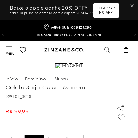
Baixe o app e ganhe 20% OFF*
COMPRAR
NO APP
*Na sua primeira compra com o cupom 20NOAPP
Ative sua localização
10X SEM JUROS
NO CARTÃO ZINZANE
Feminino
Blusas
Colete Sarja Color - Marrom
029808_0020
R$
99
,
99