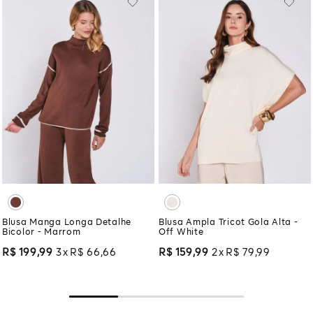
Blusa Manga Longa Detalhe
Blusa Ampla Tricot Gola Alta -
Bicolor - Marrom
Off White
R$
199
,
99
3
R$
66
,
66
R$
159
,
99
2
R$
79
,
99