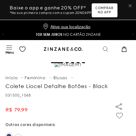
Baixe o app e ganhe 20% OFF*
COMPRAR
NO APP
*Na sua primeira compra com o cupom 20NOAPP
Ative sua localização
10X SEM JUROS
NO CARTÃO ZINZANE
Feminino
Blusas
Colete Liocel Detalhe Botões - Black
031500_1068
R$
79
,
99