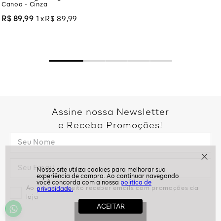
Canoa - Cinza
R$
89
,
99
1
R$
89
,
99
Assine nossa Newsletter
e Receba Promoções!
politíca de
Ao assinar, aceito receber emails com promoções da
privacidade.
loja
ASSINAR