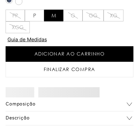
PP
P
M
G
GG
XG
XGG
Guia de Medidas
ADICIONAR AO CARRINHO
FINALIZAR COMPRA
Composição
Descrição