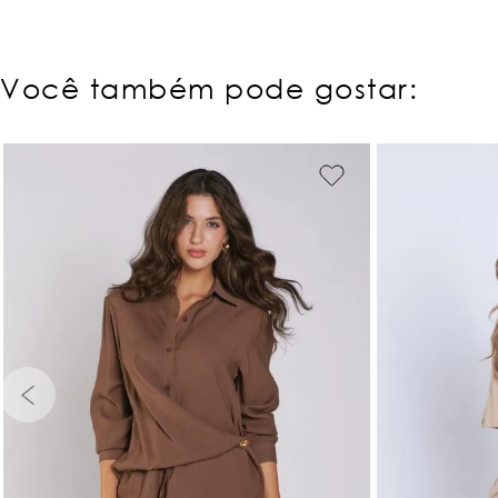
Você também pode gostar:
PP
P
M
G
GG
PP
P