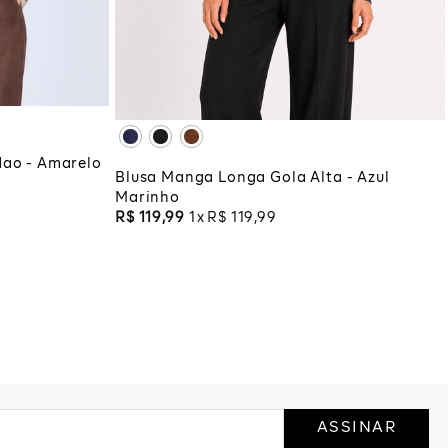
PP
P
M
G
GG
XG
XGG
COLA
ADICIONAR À SACOLA
dao - Amarelo
Blusa Manga Longa Gola Alta - Azul
Marinho
R$
119
,
99
1
R$
119
,
99
ASSINAR