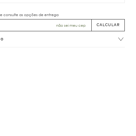
não sei meu cep
ão