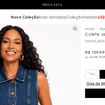
TROCA FÁCIL
Nova Coleção
Mais Vendidos
Coleção
Vestidos
LIQ
Fe
Colete J
032032_0025
R$
159
,
99
2
x de
R$
79
,
9
PP
Guia de M