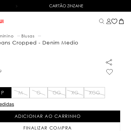
CARTÃO ZINZANE
6X SEM JUROS
NO CARTÃO DE CRÉDITO
UI
minino
Blusas
eans Cropped - Denim Medio
9
P
M
G
GG
XG
XGG
edidas
ADICIONAR AO CARRINHO
FINALIZAR COMPRA