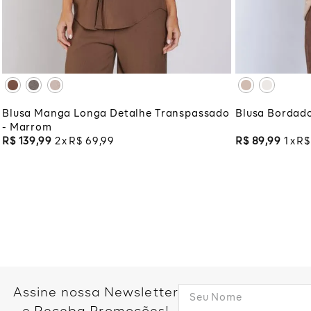
XG
XGG
XG
XG
ADICIONAR À SACOLA
ADI
Blusa Manga Longa Detalhe Transpassado
Blusa Bordado
- Marrom
R$
139
,
99
2
R$
69
,
99
R$
89
,
99
1
R$
Assine nossa Newsletter