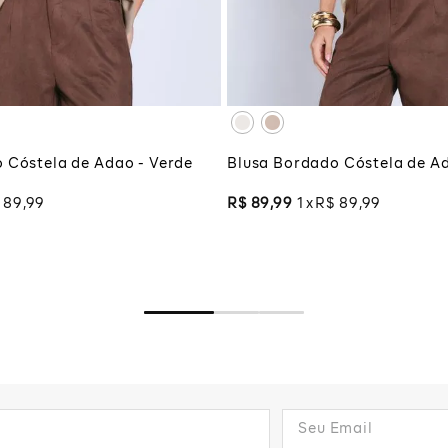
G
XG
XGG
CIONAR À SACOLA
ADICIONAR À SA
 Cóstela de Adao - Verde
Blusa Bordado Cóstela de A
89
,
99
R$
89
,
99
1
R$
89
,
99