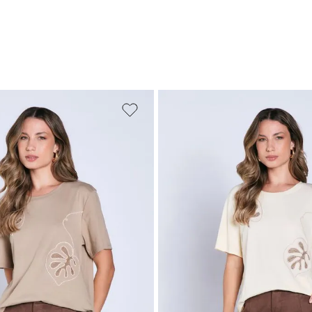
M
G
GG
PP
P
M