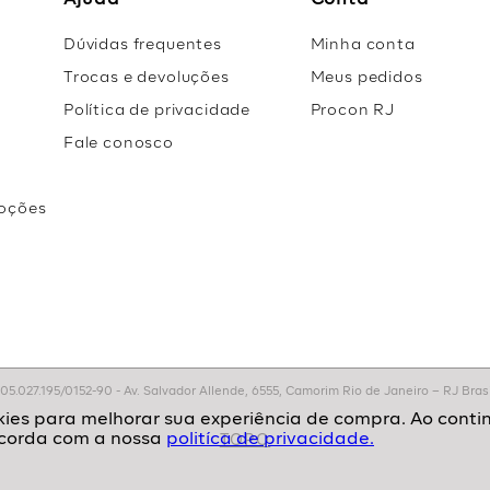
Ajuda
Conta
Dúvidas frequentes
Minha conta
Trocas e devoluções
Meus pedidos
Política de privacidade
Procon RJ
Fale conosco
oções
r
.027.195/0152-90 - Av. Salvador Allende, 6555, Camorim Rio de Janeiro – RJ Brasil
politíca de privacidade.
TOPO