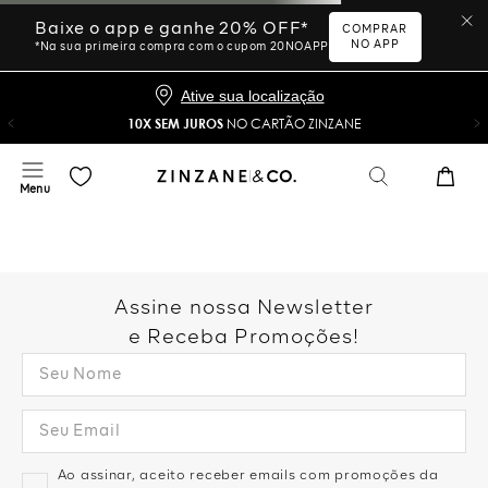
Ative sua localização
10X SEM JUROS
NO CARTÃO ZINZANE
Desculpe, sua busca não
foi encontrada.
Vamos tentar novamente?