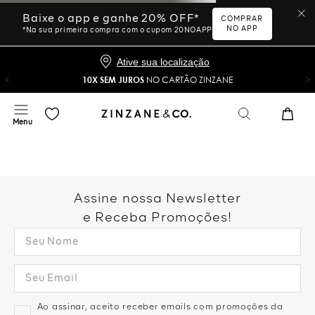
Ative sua localização
10X SEM JUROS
NO CARTÃO ZINZANE
Desculpe, sua busca não
foi encontrada.
Vamos tentar novamente?