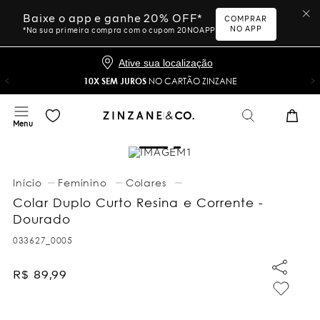
Baixe o app e ganhe 20% OFF*
COMPRAR
NO APP
*Na sua primeira compra com o cupom 20NOAPP
Ative sua localização
10X SEM JUROS
NO CARTÃO ZINZANE
Feminino
Colares
Colar Duplo Curto Resina e Corrente -
Dourado
033627_0005
R$
89
,
99