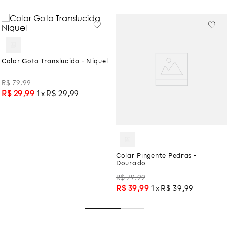
Colar Gota Translucida - Niquel
R$
79
,
99
R$
29
,
99
1
R$
29
,
99
Colar Pingente Pedras -
Dourado
R$
79
,
99
R$
39
,
99
1
R$
39
,
99