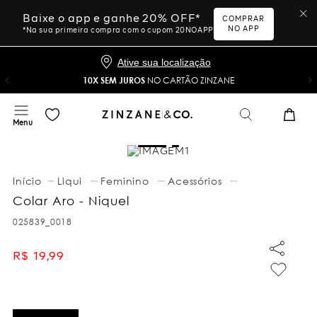
Baixe o app e ganhe 20% OFF*
COMPRAR
NO APP
*Na sua primeira compra com o cupom 20NOAPP
Ative sua localização
10X SEM JUROS
NO CARTÃO ZINZANE
Liqui
Feminino
Acessórios
Colar Aro - Niquel
025839_0018
R$
19
,
99