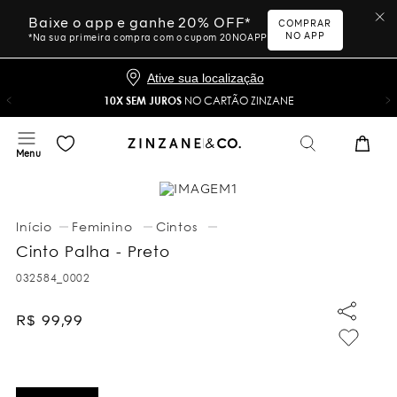
Baixe o app e ganhe 20% OFF*
COMPRAR
NO APP
*Na sua primeira compra com o cupom 20NOAPP
Ative sua localização
10X SEM JUROS
NO CARTÃO ZINZANE
Feminino
Cintos
Cinto Palha - Preto
032584_0002
R$
99
,
99