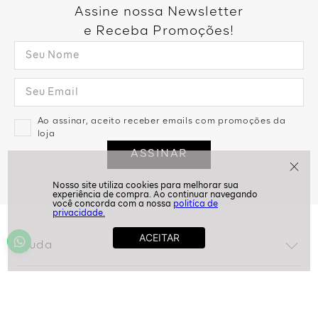
Assine nossa Newsletter
e Receba Promoções!
Ao assinar, aceito receber emails com promoções da
loja
ASSINAR
politíca de
privacidade.
Ajuda
Dúvidas frequentes
Conta
Trocas e devoluções
Minha conta
Política de privacidade