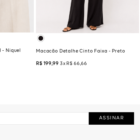
XG
XGG
COLA
ADICIONAR À SACOLA
 - Niquel
Macacão Detalhe Cinto Faixa - Preto
R$
199
,
99
3
R$
66
,
66
ASSINAR