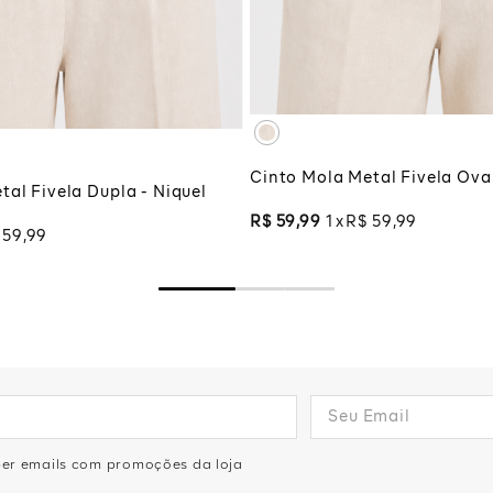
UNICO
UNICO
ADICIONAR À SA
CIONAR À SACOLA
Cinto Mola Metal Fivela Oval
tal Fivela Dupla - Niquel
R$
59
,
99
1
R$
59
,
99
59
,
99
eber emails com promoções da loja