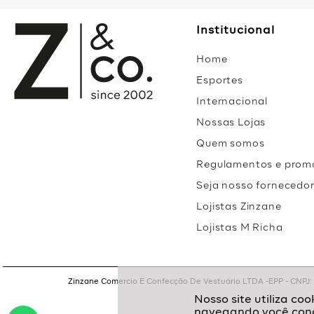
Institucional
Home
Esportes
Internacional
Nossas Lojas
Quem somos
Regulamentos e prom
Seja nosso fornecedo
Lojistas Zinzane
Lojistas M Richa
Zinzane Comercio E Confecção De Vestuário LTDA -EPP - CNPJ: 05