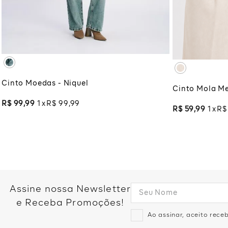
UNICO
ADICIONAR À SACOLA
ADI
Cinto Moedas - Niquel
Cinto Mola Me
R$
99
,
99
1
R$
99
,
99
R$
59
,
99
1
R$
Assine nossa Newsletter
e Receba Promoções!
Ao assinar, aceito rec