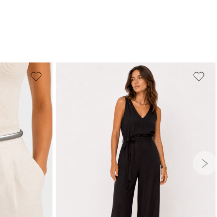
PP
P
M
G
GG