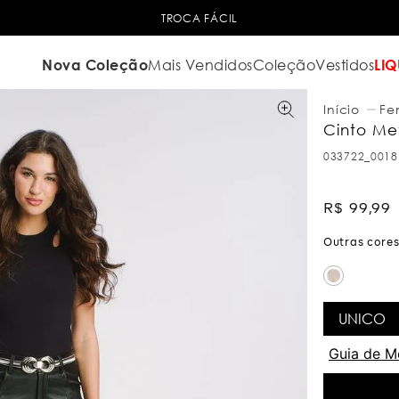
TROCA FÁCIL
Nova Coleção
Mais Vendidos
Coleção
Vestidos
LIQ
Fe
Cinto Met
033722_0018
R$
99
,
99
UNICO
Guia de M