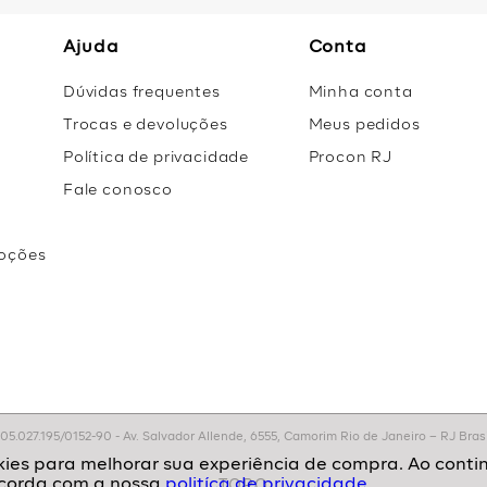
Ajuda
Conta
Dúvidas frequentes
Minha conta
Trocas e devoluções
Meus pedidos
Política de privacidade
Procon RJ
Fale conosco
oções
r
.027.195/0152-90 - Av. Salvador Allende, 6555, Camorim Rio de Janeiro – RJ Brasil
politíca de privacidade.
TOPO