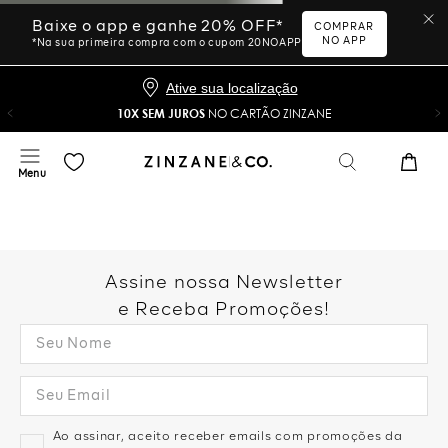
Ative sua localização
10X SEM JUROS
NO CARTÃO ZINZANE
Desculpe, sua busca não
foi encontrada.
Vamos tentar novamente?