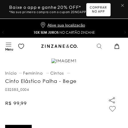
Baixe o app e ganhe 20% OFF*
COMPRAR
NO APP
*Na sua primeira compra com o cupom 20NOAPP
Ative sua localização
10X SEM JUROS
NO CARTÃO ZINZANE
Feminino
Cintos
Cinto Elástico Palha - Bege
032585_0004
R$
99
,
99