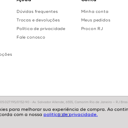
Ajuda
Conta
Dúvidas frequentes
Minha conta
Trocas e devoluções
Meus pedidos
Política de privacidade
Procon RJ
Fale conosco
oções
r
.027.195/0152-90 - Av. Salvador Allende, 6555, Camorim Rio de Janeiro – RJ Brasil
politíca de privacidade.
TOPO