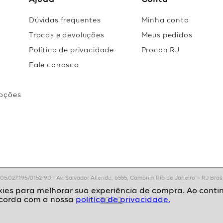
Ajuda
Conta
Dúvidas frequentes
Minha conta
Trocas e devoluções
Meus pedidos
Política de privacidade
Procon RJ
Fale conosco
oções
r
.027.195/0152-90 - Av. Salvador Allende, 6555, Camorim Rio de Janeiro – RJ Brasil
politíca de privacidade.
TOPO