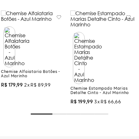
Você também pode gostar:
Chemise Alfaiataria Botões -
Azul Marinho
Chemise Estampado Marias
Detalhe Cinto - Azul Marinho
R$
179
,
99
2
R$
89
,
99
R$
199
,
99
3
R$
66
,
66