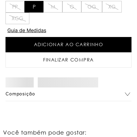
PP
P
M
G
GG
XG
XGG
Guia de Medidas
ADICIONAR AO CARRINHO
FINALIZAR COMPRA
Composição