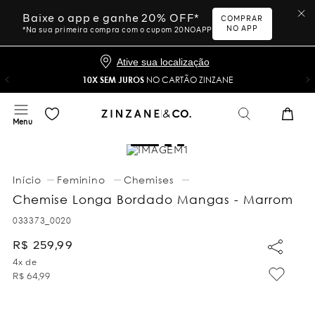
Baixe o app e ganhe 20% OFF*
COMPRAR
NO APP
*Na sua primeira compra com o cupom 20NOAPP
Ative sua localização
10X SEM JUROS
NO CARTÃO ZINZANE
Feminino
Chemises
Chemise Longa Bordado Mangas - Marrom
033373_0020
R$
259
,
99
4
x de
R$
64
,
99