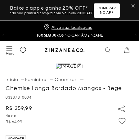
Baixe o app e ganhe 20% OFF*
COMPRAR
NO APP
*Na sua primeira compra com o cupom 20NOAPP
Ative sua localização
10X SEM JUROS
NO CARTÃO ZINZANE
Feminino
Chemises
Chemise Longa Bordado Mangas - Bege
033373_0004
R$
259
,
99
4
x de
R$
64
,
99
NOVIDADE