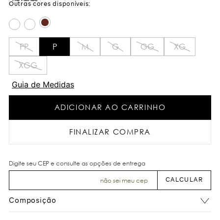
PP
P
M
G
GG
XG
XGG
Guia de Medidas
ADICIONAR AO CARRINHO
FINALIZAR COMPRA
não sei meu cep
Composição