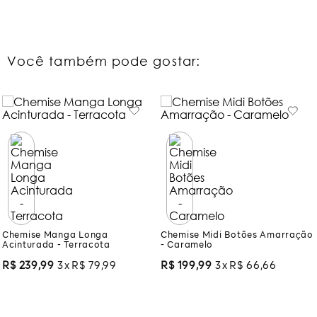
Você também pode gostar:
Chemise Manga Longa
Chemise Midi Botões Amarração
Acinturada - Terracota
- Caramelo
R$
239
,
99
3
R$
79
,
99
R$
199
,
99
3
R$
66
,
66