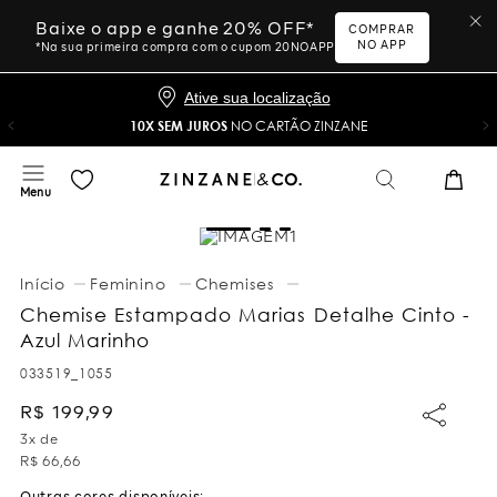
Baixe o app e ganhe 20% OFF*
COMPRAR
NO APP
*Na sua primeira compra com o cupom 20NOAPP
Ative sua localização
10X SEM JUROS
NO CARTÃO ZINZANE
Feminino
Chemises
Chemise Estampado Marias Detalhe Cinto -
Azul Marinho
033519_1055
R$
199
,
99
3
x de
R$
66
,
66