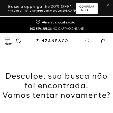
Baixe o app e ganhe 20% OFF*
COMPRAR
NO APP
*Na sua primeira compra com o cupom 20NOAPP
Ative sua localização
10X SEM JUROS
NO CARTÃO ZINZANE
Desculpe, sua busca não
foi encontrada.
Vamos tentar novamente?