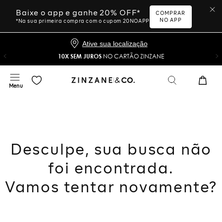
Baixe o app e ganhe 20% OFF*
COMPRAR
NO APP
*Na sua primeira compra com o cupom 20NOAPP
Ative sua localização
10X SEM JUROS
NO CARTÃO ZINZANE
Desculpe, sua busca não
foi encontrada.
Vamos tentar novamente?