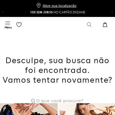
Baixe o app e ganhe 20% OFF*
COMPRAR
NO APP
*Na sua primeira compra com o cupom 20NOAPP
Ative sua localização
10X SEM JUROS
NO CARTÃO ZINZANE
Desculpe, sua busca não
foi encontrada.
Vamos tentar novamente?