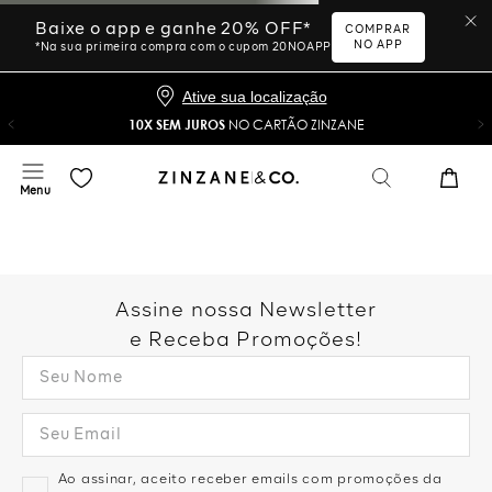
Ative sua localização
10X SEM JUROS
NO CARTÃO ZINZANE
Desculpe, sua busca não
foi encontrada.
Vamos tentar novamente?