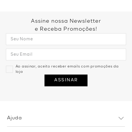
Você também pode gostar:
Casaco Alongado Botões -
Cardigan Botões Com
Preto
Sobreposição - Preto
R$
159
,
99
2
R$
79
,
99
R$
159
,
99
2
R$
79
,
99