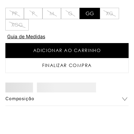
PP
P
M
G
GG
XG
XGG
Guia de Medidas
ADICIONAR AO CARRINHO
FINALIZAR COMPRA
Composição