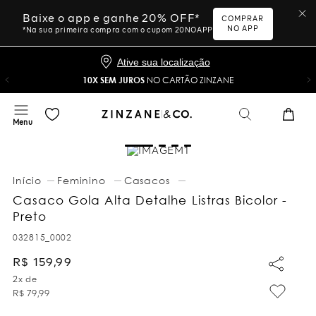
Baixe o app e ganhe 20% OFF*
COMPRAR
NO APP
*Na sua primeira compra com o cupom 20NOAPP
Ative sua localização
10X SEM JUROS
NO CARTÃO ZINZANE
Feminino
Casacos
Casaco Gola Alta Detalhe Listras Bicolor -
Preto
032815_0002
R$
159
,
99
2
x de
R$
79
,
99