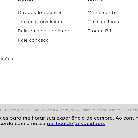
Ajuda
Conta
Dúvidas frequentes
Minha conta
Trocas e devoluções
Meus pedidos
Política de privacidade
Procon RJ
Fale conosco
oções
r
.027.195/0152-90 - Av. Salvador Allende, 6555, Camorim Rio de Janeiro – RJ Brasil
politíca de privacidade.
TOPO