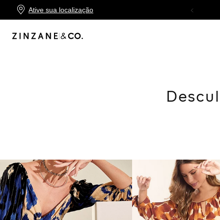
Ative sua localização
10X SEM JUROS
NO CARTÃO ZINZANE
Descul