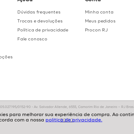
Ajuda
Conta
Dúvidas frequentes
Minha conta
Trocas e devoluções
Meus pedidos
Política de privacidade
Procon RJ
Fale conosco
oções
r
.027.195/0152-90 - Av. Salvador Allende, 6555, Camorim Rio de Janeiro – RJ Brasil
politíca de privacidade.
TOPO