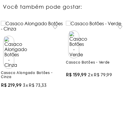
Você também pode gostar:
Casaco Botões - Verde
Casaco Alongado Botões -
Cinza
R$
159
,
99
2
R$
79
,
99
R$
219
,
99
3
R$
73
,
33