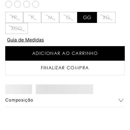
PP
P
M
G
GG
XG
XGG
Guia de Medidas
ADICIONAR AO CARRINHO
FINALIZAR COMPRA
Composição