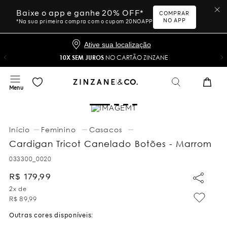
Baixe o app e ganhe 20% OFF*
COMPRAR
NO APP
*Na sua primeira compra com o cupom 20NOAPP
Ative sua localização
10X SEM JUROS
NO CARTÃO ZINZANE
Feminino
Casacos
Cardigan Tricot Canelado Botões - Marrom
033300_0020
R$
179
,
99
2
x de
R$
89
,
99