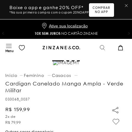
Baixe o app e ganhe 20% OFF*
COMPRAR
NO APP
*Na sua primeira compra com o cupom 20NOAPP
Ative sua localização
10X SEM JUROS
NO CARTÃO ZINZANE
Feminino
Casacos
Cardigan Canelado Manga Ampla - Verde
Militar
033068_0037
R$
159
,
99
2
x de
R$
79
,
99