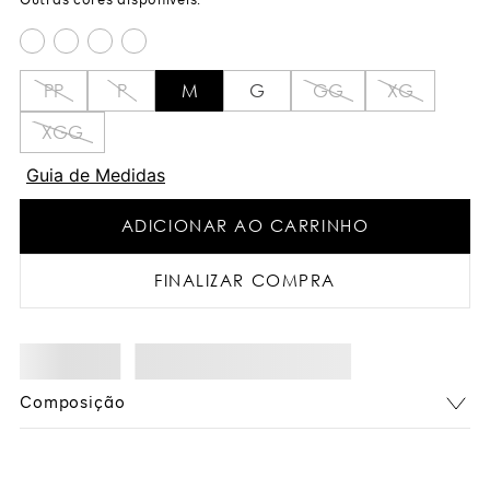
PP
P
M
G
GG
XG
XGG
Guia de Medidas
ADICIONAR AO CARRINHO
FINALIZAR COMPRA
Composição